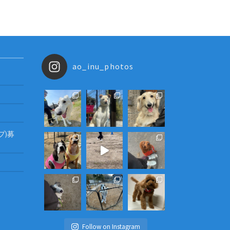
ao_inu_photos
プ)募
Follow on Instagram