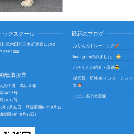
ドッグスクール
最新のブログ
川県木田郡三木町鹿庭2570-3
ぷりんのトレーニング
7-899-1088
Instagram始めました！
ハチくんの紹介・訓練
種動物取扱業
従業員・研修生(インターンシッ
集
扱責任者 為広直希
24005号
ロビン 紹介&訓練
22043号
29年8月31日 登録更新R4年8月31
期限R9年8月30日)