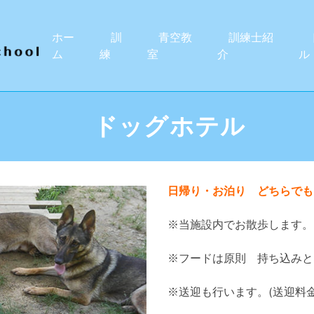
ホー
訓
青空教
訓練士紹
ド
ム
練
室
介
ル
ドッグホテル
日帰り・お泊り どちらでも
※当施設内でお散歩します。
※フードは原則 持ち込みと
※送迎も行います。(送迎料金