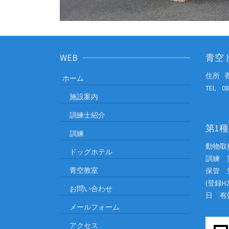
WEB
青空
住所 香
ホーム
TEL 08
施設案内
訓練士紹介
第1
訓練
動物取
ドッグホテル
訓練 第
青空教室
保管 第
(登録H
お問い合わせ
日 有効
メールフォーム
アクセス