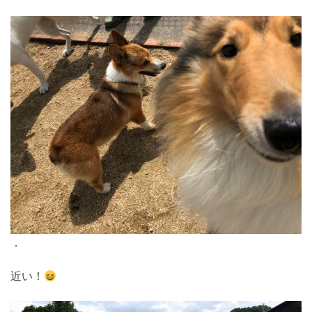
．
近い！